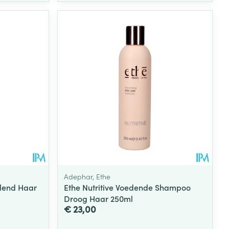
rende
Parfums en
geurproducten
Adephar, Ethe
llend Haar
Ethe Nutritive Voedende Shampoo
CBD
Droog Haar 250ml
€ 23,00