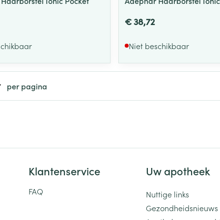
Haarborstel Ionic Pocket
Adephar Haarborstel Ionic
€ 38,72
schikbaar
Niet beschikbaar
per pagina
Klantenservice
Uw apotheek
FAQ
Nuttige links
Gezondheidsnieuws