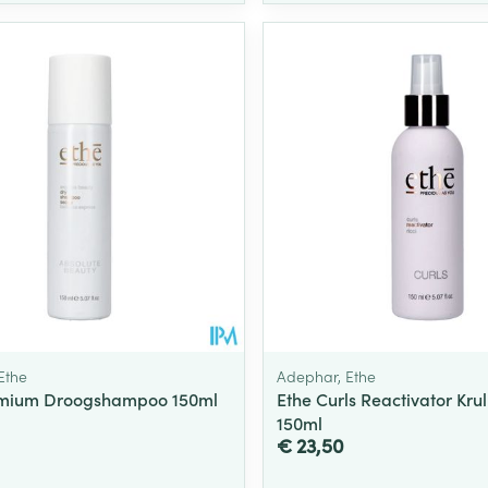
Toon meer
ging
Supplementen
Insectenwe
Mondmaskers
middelen
ssen
 -
id
d
Ethe
Adephar, Ethe
emium Droogshampoo 150ml
Ethe Curls Reactivator Kru
Zelfbruiner
Scheren
150ml
€ 23,50