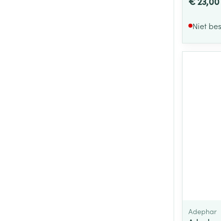
€ 23,00
Niet be
Adephar